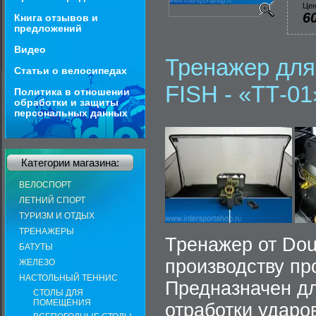
Цен
6
Книга отзывов и
предложений
Видео
Тренажер для
Статьи о велосипедах
FISH - «ТТ-01
Политика в отношении
обработки и защиты
персональных данных
Категории магазина:
ВЕЛОСПОРТ
ЛЕТНИЙ СПОРТ
ТУРИЗМ И ОТДЫХ
ТРЕНАЖЕРЫ
Тренажер от Dou
БАТУТЫ
производству пр
ЖЕЛЕЗО
НАСТОЛЬНЫЙ ТЕННИС
Предназначен дл
СТОЛЫ ДЛЯ
ПОМЕЩЕНИЯ
отработки ударо