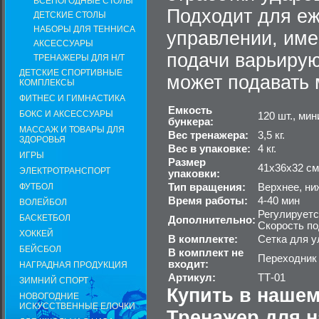
ВСЕПОГОДНЫЕ СТОЛЫ
Подходит для еж
ДЕТСКИЕ СТОЛЫ
НАБОРЫ ДЛЯ ТЕННИСА
управлении, име
АКСЕССУАРЫ
подачи варьирую
ТРЕНАЖЕРЫ ДЛЯ Н/Т
ДЕТСКИЕ СПОРТИВНЫЕ
может подавать 
КОМПЛЕКСЫ
ФИТНЕС И ГИМНАСТИКА
Емкость
БОКС И АКСЕССУАРЫ
120 шт., ми
бункера:
МАССАЖ И ТОВАРЫ ДЛЯ
Вес тренажера:
3,5 кг.
ЗДОРОВЬЯ
Вес в упаковке:
4 кг.
ИГРЫ
Размер
41х36х32 см
ЭЛЕКТРОТРАНСПОРТ
упаковки:
ФУТБОЛ
Тип вращения:
Верхнее, ни
Время работы:
4-40 мин
ВОЛЕЙБОЛ
Регулируетс
БАСКЕТБОЛ
Дополнительно:
Скорость по
ХОККЕЙ
В комплекте:
Сетка для у
БЕЙСБОЛ
В комплект не
Переходник 
входит:
НАГРАДНАЯ ПРОДУКЦИЯ
Артикул:
ТТ-01
ЗИМНИЙ СПОРТ
Купить в нашем
НОВОГОДНИЕ
ИСКУССТВЕННЫЕ ЕЛОЧКИ
Тренажер для н