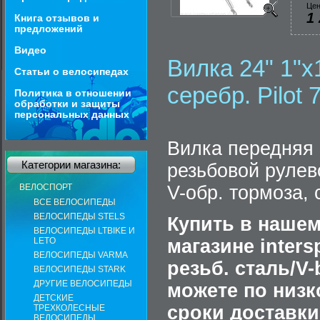
Цен
1
Книга отзывов и
предложений
Видео
Вилка 24" 1"х
Статьи о велосипедах
серебр. Pilot 
Политика в отношении
обработки и защиты
персональных данных
Вилка передняя 
Категории магазина:
резьбовой рулев
ВЕЛОСПОРТ
V-обр. тормоза, 
ВСЕ ВЕЛОСИПЕДЫ
ВЕЛОСИПЕДЫ STELS
Купить в нашем
ВЕЛОСИПЕДЫ LTBIKE И
LETO
магазине inters
ВЕЛОСИПЕДЫ VARMA
резьб. сталь/V-
ВЕЛОСИПЕДЫ STARK
ДРУГИЕ ВЕЛОСИПЕДЫ
можете по низк
ДЕТСКИЕ
сроки доставки
ТРЕХКОЛЕСНЫЕ
ВЕЛОСИПЕДЫ