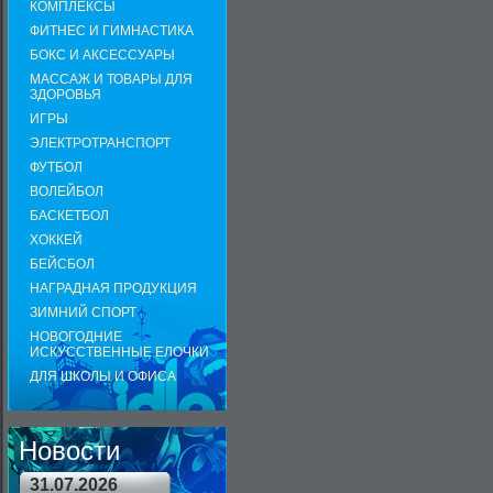
КОМПЛЕКСЫ
ФИТНЕС И ГИМНАСТИКА
БОКС И АКСЕССУАРЫ
МАССАЖ И ТОВАРЫ ДЛЯ
ЗДОРОВЬЯ
ИГРЫ
ЭЛЕКТРОТРАНСПОРТ
ФУТБОЛ
ВОЛЕЙБОЛ
БАСКЕТБОЛ
ХОККЕЙ
БЕЙСБОЛ
НАГРАДНАЯ ПРОДУКЦИЯ
ЗИМНИЙ СПОРТ
НОВОГОДНИЕ
ИСКУССТВЕННЫЕ ЕЛОЧКИ
ДЛЯ ШКОЛЫ И ОФИСА
Новости
31.07.2026